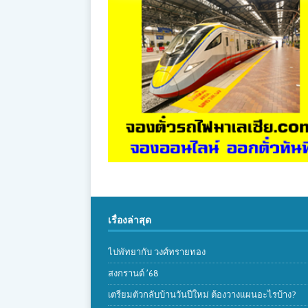
เรื่องล่าสุด
ไปพัทยากับ วงศ์ทรายทอง
สงกรานต์ ’68
เตรียมตัวกลับบ้านวันปีใหม่ ต้องวางแผนอะไรบ้าง?