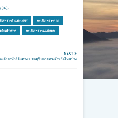
 340.-
ชิงเทรา-กำแพงเพชร
ฉะเชิงเทรา-ตาก
.อรัญประเทศ
ฉะเชิงเทรา-อ.แม่สอด
NEXT
องตั๋วรถทัวร์ต้นทาง จ.ชลบุรี ปลายทางจังหวัดไหนบ้าง