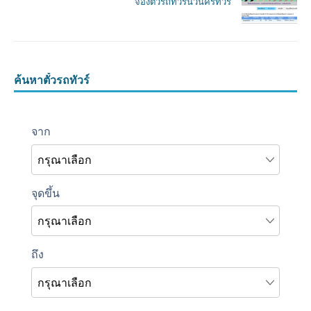
จองตั๋วรถทัวร์นวนครทัวร์
ค้นหาตั๋วรถทัวร์