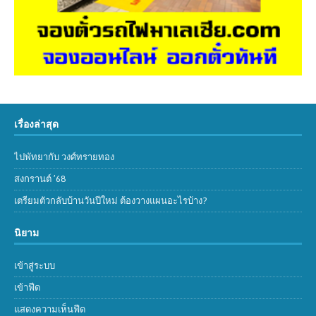
เรื่องล่าสุด
ไปพัทยากับ วงศ์ทรายทอง
สงกรานต์ ’68
เตรียมตัวกลับบ้านวันปีใหม่ ต้องวางแผนอะไรบ้าง?
นิยาม
เข้าสู่ระบบ
เข้าฟีด
แสดงความเห็นฟีด