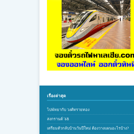
เรื่องล่าสุด
ไปพัทยากับ วงศ์ทรายทอง
สงกรานต์ ’68
เตรียมตัวกลับบ้านวันปีใหม่ ต้องวางแผนอะไรบ้าง?