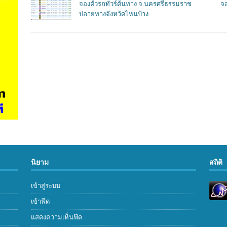
จองตั๋วรถทัวร์ต้นทาง จ.นครศรีธรรมราช
จอ
ปลายทางจังหวัดไหนบ้าง
นิยาม
สถิติ
เข้าสู่ระบบ
เข้าฟีด
แสดงความเห็นฟีด