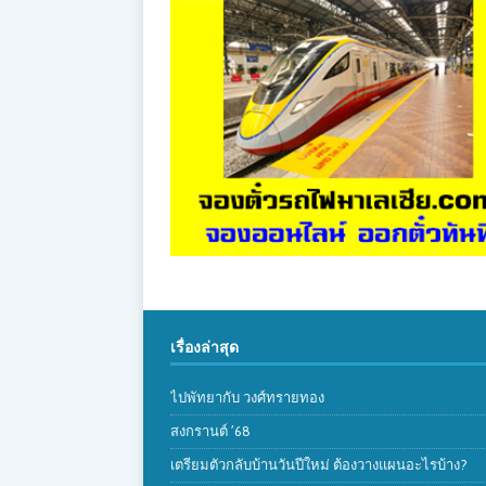
เรื่องล่าสุด
ไปพัทยากับ วงศ์ทรายทอง
สงกรานต์ ’68
เตรียมตัวกลับบ้านวันปีใหม่ ต้องวางแผนอะไรบ้าง?