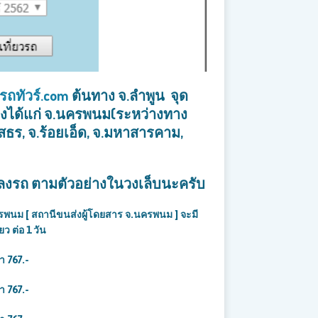
วรถทัวร์.com
ต้นทาง จ.ลำพูน จุด
งได้แก่
จ.นครพนม(ระหว่างทาง
ธร, จ.ร้อยเอ็ด, จ.มหาสารคาม,
ุดลงรถ ตามตัวอย่างในวงเล็บนะครับ
 [ สถานีขนส่งผู้โดยสาร จ.นครพนม ] จะมี
ยว ต่อ 1 วัน
คา 767
.-
คา 767
.-