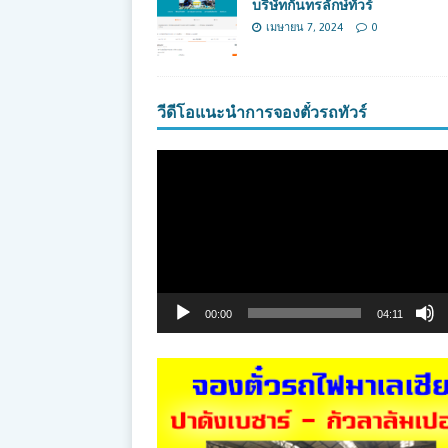
บริษัทกันทรลักษ์ทัวร์
เมษายน 7, 2024
0
วีดีโอแนะนำการจองตั๋วรถทัวร์
ตัว
เล่น
ไฟล์
วิดีโอ
00:00
04:11