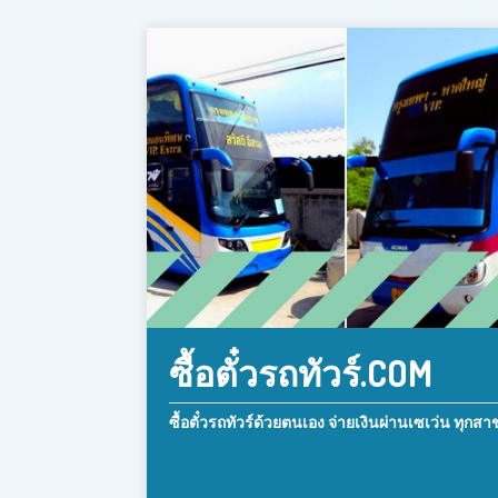
ซื้อตั๋วรถทัวร์.COM
ซื้อตั๋วรถทัวร์ด้วยตนเอง จ่ายเงินผ่านเซเว่น ทุกสา