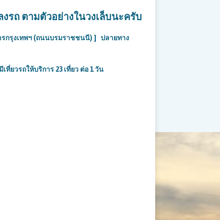
ุดลงรถ ตามตัวอย่างในวงเล็บนะครับ
ารกรุงเทพฯ (ถนนบรมราชชนนี) ] ปลายทาง
 มีเที่ยวรถให้บริการ
23 เที่ยว ต่อ 1 วัน