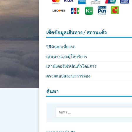
เช็คข้อมูลเส้นทาง / สถานะตั๋ว
วิธีค้นหาเที่ยวรถ
เส้นทางและผู้ให้บริการ
เคาน์เตอร์เช็คอินตั๋วโดยสาร
ตรวจสอบสถะนะการจอง
ค้นหา