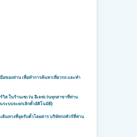
ยมือของท่าน เพื่อทำการค้นหาเที่ยวรถ และทำ
 ในร้านเซเว่น อีเลฟเว่นทุกสาขาที่ท่าน
นระบบจะยกเลิกตั๋วอัติโนมัติ)
เดินทางที่จุดรับตั๋วโดยสาร บริษัทรถทัวร์ที่ท่าน