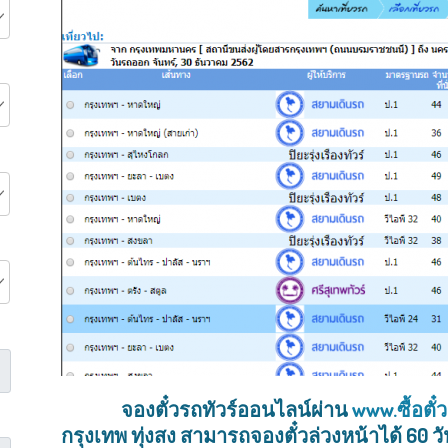
จองตั๋วรถทัวร์ออนไลน์ผ่าน
www.ซื้อตั๋
กรุงเทพ ทุ่งสง สามารถจองตั๋วล่วงหน้าได้ 6
0 ว