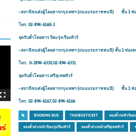
–
สถานีขนส่งผู้โดยสารกรุงเทพฯ (ถนนบรมราชชนนี)
ชั้น
1
ช่
โทร.
02-894-6160-2
จุดรับตั๋วโดยสาร
ปิยะรุ่งเรืองทัวร์
–
สถานีขนส่งผู้โดยสารกรุงเทพฯ (ถนนบรมราชชนนี) ชั้น 1
ช่องห
โทร. 0-2894-6330,02-894-6331
จุดรับตั๋วโดยสาร
ศรีสุเทพทัวร์
–
สถานีขนส่งผู้โดยสารกรุงเทพฯ (ถนนบรมราชชนนี)
ชั้น 1
ช่
โทร. 02-894-6167,02-894-6166
BOOKING BUS
THAIBUSTICKET
จองตั๋วรถทัวร์ออ
จองตั๋วล่วงหน้าปิยะรุ่งเรืองทัวร์
จองตั๋วล่วงหน้าศรีสุเทพทัวร์