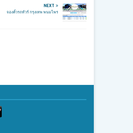
NEXT
จองตั๋วรถทัวร์ กรุงเทพ พนมไพร