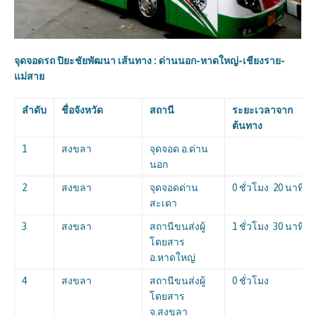
จุดจอดรถ
ปิยะชัยพัฒนา
เส้นทาง : ด่านนอก-หาดใหญ่-เชียงราย-
แม่สาย
ลำดับ
ชื่อจังหวัด
สถานี
ระยะเวลาจาก
ต้นทาง
1
สงขลา
จุดจอด อ.ด่าน
นอก
2
สงขลา
จุดจอดด่าน
0 ชั่วโมง 20 นาที
สะเดา
3
สงขลา
สถานีขนส่งผู้
1 ชั่วโมง 30 นาที
โดยสาร
อ.หาดใหญ่
4
สงขลา
สถานีขนส่งผู้
0 ชั่วโมง
โดยสาร
จ.สงขลา