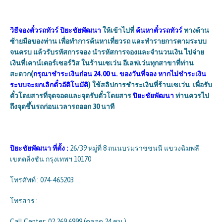
วิธีจองตั๋วรถทัวร์
ปิยะชัยพัฒนา
ให้เข้าไปที่
ค้นหาตั๋วรถทัวร์
ทางด้าน
ซ้ายมือของท่าน เพื่อทำการค้นหาเที่ยวรถ และทำรายการตามระบบ
จนครบ แล้วรับรหัสการจอง นำรหัสการจองและจำนวนเงิน ไปจ่าย
เงินที่เคาน์เตอร์เซอร์วิส ในร้านเซเว่น อีเลฟเว่นทุกสาขาที่ท่าน
สะดวก(
กรุณาชำระเงินก่อน 24.00 น. ของวันที่จอง หากไม่ชำระเงิน
ระบบจะยกเลิกตั๋วอัติโนมัติ
) ใช้สลิปการชำระเงินที่ร้านเซเว่น เพื่อรับ
ตั๋วโดยสารที่จุดจอดและจุดรับตั๋วโดยสาร
ปิยะชัยพัฒนา
ท่านควรไป
ถึงจุดขึ้นรถก่อนเวลารถออก 30 นาที
ปิยะชัยพัฒนา
ที่ตั้ง
:
26/39 หมู่ที่ 8 ถนนบรมราชชนนี แขวงฉิมพลี
เขตตลิ่งชัน กรุงเทพฯ 10170
โทรศัพท์ : 074-465203
โทรสาร :
Call Center: 02 269 6999 (ตลอด 24 ชม.)