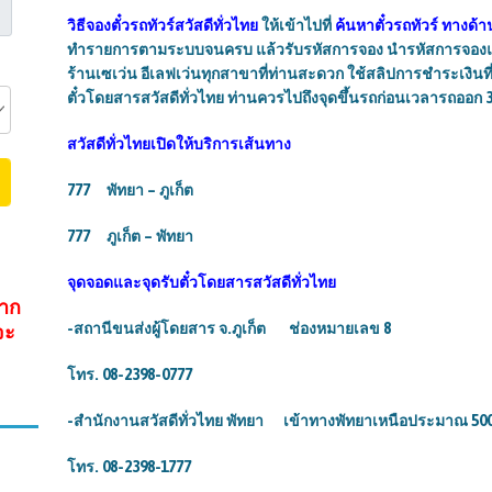
วิธีจองตั๋วรถทัวร์
สวัสดีทั่วไทย
ให้เข้าไปที่
ค้นหาตั๋วรถทัวร์ ทางด้
ทำรายการตามระบบจนครบ แล้วรับรหัสการจอง นำรหัสการจองและจ
ร้านเซเว่น อีเลฟเว่นทุกสาขาที่ท่านสะดวก ใช้สลิปการชำระเงินที่
ตั๋วโดยสารสวัสดีทั่วไทย
ท่านควรไปถึงจุดขึ้นรถก่อนเวลารถออก 3
สวัสดีทั่วไทย
เปิดให้บริการเส้นทาง
777 พัทยา – ภูเก็ต
777 ภูเก็ต – พัทยา
จุดจอดและจุดรับตั๋วโดยสาร
สวัสดีทั่วไทย
จาก
จะ
-สถานีขนส่งผู้โดยสาร จ.ภูเก็ต ช่องหมายเลข 8
โทร. 08-2398-0777
-สำนักงานสวัสดีทั่วไทย พัทยา เข้าทางพัทยาเหนือประมาณ 50
โทร. 08-2398-1777