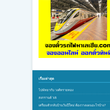
เรื่องล่าสุด
ไปพัทยากับ วงศ์ทรายทอง
สงกรานต์ ’68
เตรียมตัวกลับบ้านวันปีใหม่ ต้องวางแผนอะไรบ้าง?