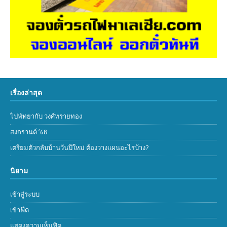
เรื่องล่าสุด
ไปพัทยากับ วงศ์ทรายทอง
สงกรานต์ ’68
เตรียมตัวกลับบ้านวันปีใหม่ ต้องวางแผนอะไรบ้าง?
นิยาม
เข้าสู่ระบบ
เข้าฟีด
แสดงความเห็นฟีด