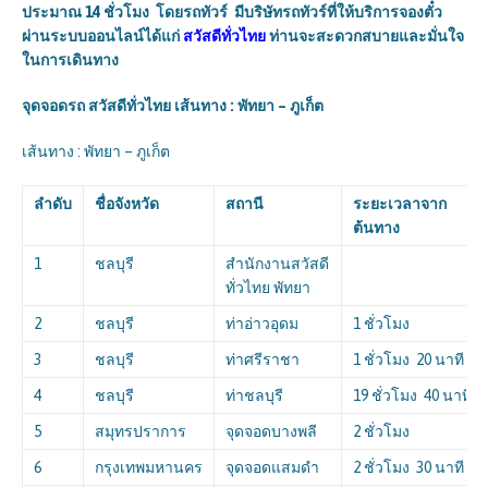
ประมาณ 14 ชั่วโมง
โดยรถทัวร์ มีบริษัทรถทัวร์ที่ให้บริการจองตั๋ว
ผ่านระบบออนไลน์ได้แก่
สวัสดีทั่วไทย
ท่านจะสะดวกสบายและมั่นใจ
ในการเดินทาง
จุดจอดรถ สวัสดีทั่วไทย เส้นทาง : พัทยา – ภูเก็ต
เส้นทาง : พัทยา – ภูเก็ต
ลำดับ
ชื่อจังหวัด
สถานี
ระยะเวลาจาก
ต้นทาง
1
ชลบุรี
สำนักงานสวัสดี
ทั่วไทย พัทยา
2
ชลบุรี
ท่าอ่าวอุดม
1 ชั่วโมง
3
ชลบุรี
ท่าศรีราชา
1 ชั่วโมง 20 นาที
4
ชลบุรี
ท่าชลบุรี
19 ชั่วโมง 40 นาที
5
สมุทรปราการ
จุดจอดบางพลี
2 ชั่วโมง
6
กรุงเทพมหานคร
จุดจอดแสมดำ
2 ชั่วโมง 30 นาที