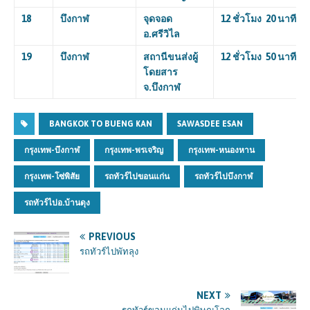
18
บึงกาฬ
จุดจอด
12 ชั่วโมง 20 นาที
อ.ศรีวิไล
19
บึงกาฬ
สถานีขนส่งผู้
12 ชั่วโมง 50 นาที
โดยสาร
จ.บึงกาฬ
BANGKOK TO BUENG KAN
SAWASDEE ESAN
กรุงเทพ-บึงกาฬ
กรุงเทพ-พรเจริญ
กรุงเทพ-หนองหาน
กรุงเทพ-โซ่พิสัย
รถทัวร์ไปขอนแก่น
รถทัวร์ไปบึงกาฬ
รถทัวร์ไปอ.บ้านดุง
PREVIOUS
รถทัวร์ไปพัทลุง
NEXT