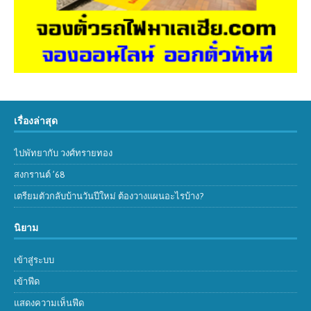
เรื่องล่าสุด
ไปพัทยากับ วงศ์ทรายทอง
สงกรานต์ ’68
เตรียมตัวกลับบ้านวันปีใหม่ ต้องวางแผนอะไรบ้าง?
นิยาม
เข้าสู่ระบบ
เข้าฟีด
แสดงความเห็นฟีด