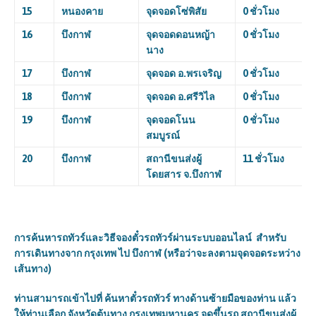
15
หนองคาย
จุดจอดโซ่พิสัย
0 ชั่วโมง
16
บึงกาฬ
จุดจอดดอนหญ้า
0 ชั่วโมง
นาง
17
บึงกาฬ
จุดจอด อ.พรเจริญ
0 ชั่วโมง
18
บึงกาฬ
จุดจอด อ.ศรีวิไล
0 ชั่วโมง
19
บึงกาฬ
จุดจอดโนน
0 ชั่วโมง
สมบูรณ์
20
บึงกาฬ
สถานีขนส่งผู้
11 ชั่วโมง
โดยสาร จ.บึงกาฬ
การค้นหารถทัวร์และวิธีจองตั๋วรถทัวร์ผ่านระบบออนไลน์
สำหรับ
การเดินทางจาก กรุงเทพ ไป บึงกาฬ (หรือว่าจะลงตามจุดจอดระหว่าง
เส้นทาง
)
ท่านสามารถเข้าไปที่ ค้นหาตั๋วรถทัวร์ ทางด้านซ้ายมือของท่าน แล้ว
ให้ท่านเลือก จังหวัดต้นทาง กรุงเทพมหานคร จุดขึ้นรถ สถานีขนส่งผู้