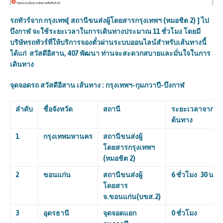
รถทัวร์จาก กรุงเทพ
[ สถานีขนส่งผู้โดยสารกรุงเทพฯ (หมอชิต 2) ]
ไป
บึงกาฬ จะใช้ระยะเวลาในการเดินทางประมาณ 11 ชั่วโมง
โดยมี
บริษัทรถทัวร์ที่ให้บริการจองตั๋วผ่านระบบออนไลน์สำหรับเส้นทางนี้
ได้แก่
สวัสดีอีสาน, 407 พัฒนา
ท่านจะสะดวกสบายและมั่นใจในการ
เดินทาง
จุดจอดรถ สวัสดีอีสาน
เส้นทาง : กรุงเทพฯ-กุมภวาปี-บึงกาฬ
ลำดับ
ชื่อจังหวัด
สถานี
ระยะเวลาจาก
ต้นทาง
1
กรุงเทพมหานคร
สถานีขนส่งผู้
โดยสารกรุงเทพฯ
(หมอชิต
2)
2
ขอนแก่น
สถานีขนส่งผู้
6 ชั่วโมง 30 นาที
โดยสาร
จ.ขอนแก่น(บขส.
2)
3
อุดรธานี
จุดจอดแยก
0 ชั่วโมง