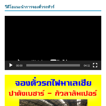
วีดีโอแนะนำการจองตั๋วรถทัวร์
ตัว
เล่น
ไฟล์
วิดีโอ
00:00
04:11