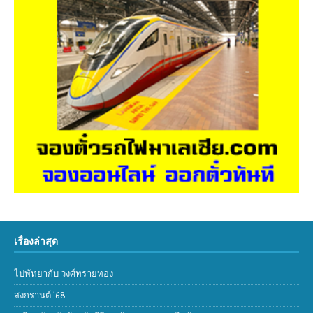
เรื่องล่าสุด
ไปพัทยากับ วงศ์ทรายทอง
สงกรานต์ ’68