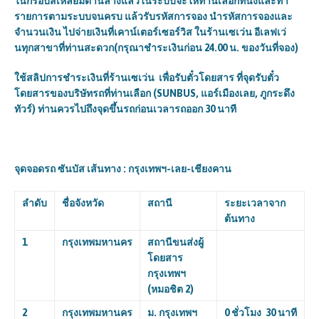
ในกรอบสี่เหลี่ยมด้านล่างแล้วในระบบจะให้ท่านเลือกที่นั่งและทำ
รายการตามระบบจนครบ แล้วรับรหัสการจอง นำรหัสการจองและ
จำนวนเงิน ไปจ่ายเงินที่เคาน์เตอร์เซอร์วิส ในร้านเซเว่น อีเลฟเว่
นทุกสาขาที่ท่านสะดวก(กรุณาชำระเงินก่อน 24.00 น. ของวันที่จอง)
ใช้สลิปการชำระเงินที่ร้านเซเว่น เพื่อรับตั๋วโดยสาร ที่จุดรับตั๋ว
โดยสารของบริษัทรถที่ท่านเลือก (
SUNBUS, แอร์เมืองเลย, ภูกระดึง
ทัวร์)
ท่านควรไปถึงจุดขึ้นรถก่อนเวลารถออก 30 นาที
จุดจอดรถ ซันบัส เส้นทาง : กรุงเทพฯ-เลย-เชียงคาน
ลำดับ
ชื่อจังหวัด
สถานี
ระยะเวลาจาก
ต้นทาง
1
กรุงเทพมหานคร
สถานีขนส่งผู้
โดยสาร
กรุงเทพฯ
(หมอชิต
2)
2
กรุงเทพมหานคร
ม. กรุงเทพฯ
0 ชั่วโมง 30 นาที