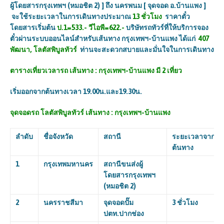
ผู้โดยสารกรุงเทพฯ (หมอชิต
2) ]
ถึง นครพนม [ จุดจอด อ.บ้านแพง ]
จะใช้ระยะเวลาในการเดินทางประมาณ
13
ชั่วโมง
ราคาตั๋ว
โดยสารเริ่มต้น
ป.
1=533.-
วีไอพี
=622.-
บริษัทรถทัวร์ที่ให้บริการจอง
ตั๋วผ่านระบบออนไลน์สำหรับเส้นทาง กรุงเทพฯ-บ้านแพง ได้แก่
407
พัฒนา, โลตัสพิบูลทัวร์
ท่านจะสะดวกสบายและมั่นใจในการเดินทาง
ตารางเที่ยวเวลารถ
เส้นทาง : กรุงเทพฯ-บ้านแพง
มี
2
เที่ยว
เริ่มออกจากต้นทางเวลา
19.00
น.และ
19.30
น.
จุดจอดรถ โลตัสพิบูลทัวร์
เส้นทาง : กรุงเทพฯ-บ้านแพง
ลำดับ
ชื่อจังหวัด
สถานี
ระยะเวลาจาก
ต้นทาง
1
กรุงเทพมหานคร
สถานีขนส่งผู้
โดยสารกรุงเทพฯ
(หมอชิต
2)
2
นครราชสีมา
จุดจอดปั๊ม
3
ชั่วโมง
ปตท.ปากช่อง