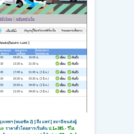
รุงเทพฯ (หมอชิต
2) ]
ถึง แพร่ [ สถานีขนส่งผู้
มง
ราคาตั๋วโดยสารเริ่มต้น
ป.
1=
385
.-
วีไอ