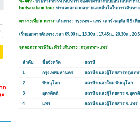
พี=449
.-
บริษัทรถทัวร์ที่ให้บริการจองตั๋วผ่านระบบออนไลน์สำหรับ
budsarakam tour
ท่านจะสะดวกสบายและมั่นใจในการเดินทาง
ตารางเที่ยวเวลารถ
เส้นทาง : กรุงเทพ – แพร่ เสาร์-พฤหัส มี
5
เที่
เริ่มออกจากต้นทางเวลา
09.00
น., 13.30น.,
17.45
น., 20.30น., 20.5
จุดจอดรถ พรพิริยะทัวร์
เส้นทาง : กรุงเทพฯ-แพร่
ลำดับ
ชื่อจังหวัด
สถานี
1
กรุงเทพมหานคร
สถานีขนส่งผู้โดยสารกรุงเทพ
2
พิษณุโลก
สถานีขนส่งใหม่ พิษณุโลก
จาก
3
อุตรดิตถ์
สถานีขนส่งผู้โดยสาร จ.อุตรดิ
จะ
4
แพร่
สถานีขนส่งผู้โดยสาร จ.แพร่