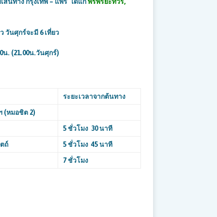
เส้นทาง กรุงเทพ – แพร่ ได้แก่
พรพิริยะทัวร์
,
ยว
วันศุกร์จะมี 6 เที่ยว
0น. (21.00น.วันศุกร์
)
ระยะเวลาจากต้นทาง
ฯ (หมอชิต
2)
5
ชั่วโมง
30
นาที
ตถ์
5
ชั่วโมง
45
นาที
7
ชั่วโมง