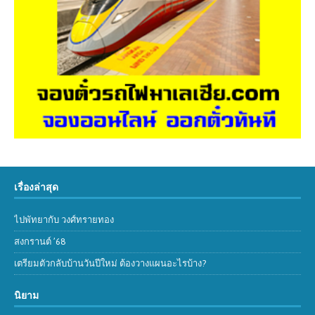
เรื่องล่าสุด
ไปพัทยากับ วงศ์ทรายทอง
สงกรานต์ ’68
เตรียมตัวกลับบ้านวันปีใหม่ ต้องวางแผนอะไรบ้าง?
นิยาม