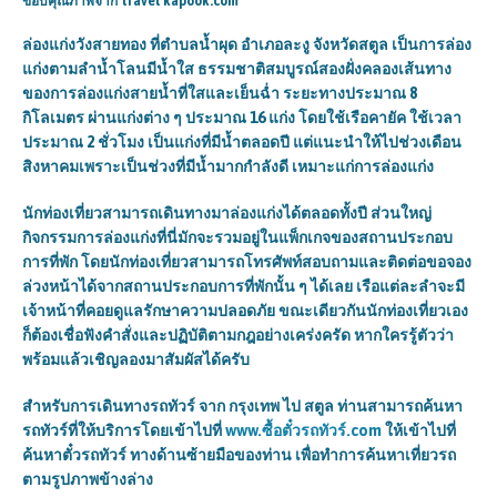
ขอบคุณภาพจาก travel kapook.com
ล่องแก่งวังสายทอง ที่ตำบลน้ำผุด อำเภอละงู จังหวัดสตูล เป็นการล่อง
แก่งตามลำน้ำโลนมีน้ำใส ธรรมชาติสมบูรณ์สองฝั่งคลองเส้นทาง
ของการล่องแก่งสายน้ำที่ใสและเย็นฉ่ำ ระยะทางประมาณ 8
กิโลเมตร ผ่านแก่งต่าง ๆ ประมาณ 16 แก่ง โดยใช้เรือคายัค ใช้เวลา
ประมาณ 2 ชั่วโมง เป็นแก่งที่มีน้ำตลอดปี แต่แนะนำให้ไปช่วงเดือน
สิงหาคมเพราะเป็นช่วงที่มีน้ำมากกำลังดี เหมาะแก่การล่องแก่ง
นักท่องเที่ยวสามารถเดินทางมาล่องแก่งได้ตลอดทั้งปี ส่วนใหญ่
กิจกรรมการล่องแก่งที่นี่มักจะรวมอยู่ในแพ็กเกจของสถานประกอบ
การที่พัก โดยนักท่องเที่ยวสามารถโทรศัพท์สอบถามและติดต่อขอจอง
ล่วงหน้าได้จากสถานประกอบการที่พักนั้น ๆ ได้เลย เรือแต่ละลำจะมี
เจ้าหน้าที่คอยดูแลรักษาความปลอดภัย ขณะเดียวกันนักท่องเที่ยวเอง
ก็ต้องเชื่อฟังคำสั่งและปฏิบัติตามกฎอย่างเคร่งครัด หากใครรู้ตัวว่า
พร้อมแล้วเชิญลองมาสัมผัสได้ครับ
สำหรับการเดินทางรถทัวร์
จาก กรุงเทพ ไป สตูล ท่านสามารถค้นหา
รถทัวร์ที่ให้บริการโดยเข้าไปที่
www.
ซื้อตั๋วรถทัวร์.
com
ให้เข้าไปที่
ค้นหาตั๋วรถทัวร์ ทางด้านซ้ายมือของท่าน เพื่อทำการค้นหาเที่ยวรถ
ตามรูปภาพข้างล่าง