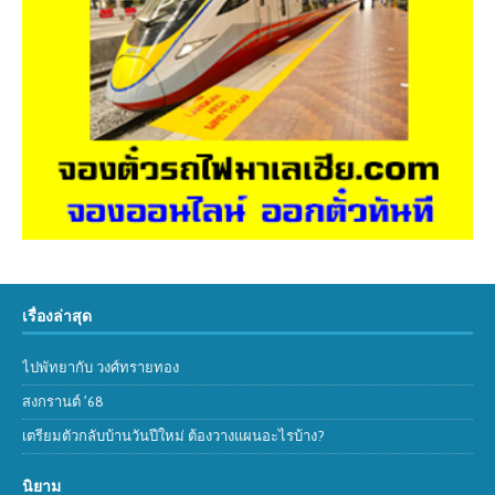
เรื่องล่าสุด
ไปพัทยากับ วงศ์ทรายทอง
สงกรานต์ ’68
เตรียมตัวกลับบ้านวันปีใหม่ ต้องวางแผนอะไรบ้าง?
นิยาม