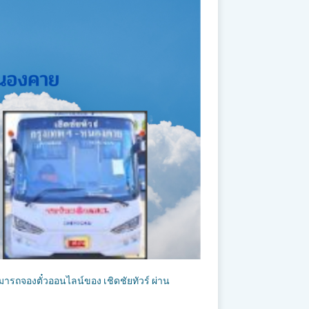
มารถจองตั๋วออนไลน์ของ เชิดชัยทัวร์ ผ่าน