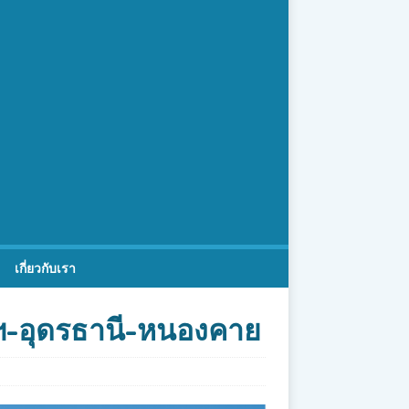
เกี่ยวกับเรา
ทพฯ-อุดรธานี-หนองคาย