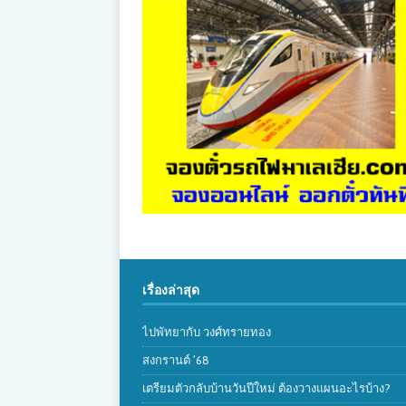
เรื่องล่าสุด
ไปพัทยากับ วงศ์ทรายทอง
สงกรานต์ ’68
เตรียมตัวกลับบ้านวันปีใหม่ ต้องวางแผนอะไรบ้าง?