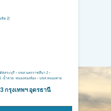
อชิด 2)
ลตัสสระบุรี – บขส.นครราชสีมา 2 –
นี -น้ำสวย -หนองสองห้อง – บขส.หนองคาย
 23 กรุงเทพฯ อุดรธานี