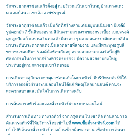
วัดพระธาตุผาซ่อนแก้วตั้งอยู่ ณ บริเวณเนินเขาในหมู่บ้านทางแดง
ต.แคมป์สน อ.เขาค้อ จ.เพชรบูรณ์
วัดพระธาตุผาซ่อนแก้ว เป็นวัดที่สร้างสวยเด่นอยู่บนเนินเขา มีเจดีย์
รูปดอกบัว 7 ชั้นสีทองอร่ามสีสันความสวยงามของกระเบื้อง เบญจรงค์
มุก ลูกปัดแก้วแหวนเงินทอง สิ่งมีค่าต่างๆ ตลอดจนเซรามิคหลากสีสัน
มาประดับประดาตกแต่งเป็นลวดลายที่สวยงาม และมีพระพุทธรูปสี
ขาวขนาดมหึมา 5 องค์นั่งซ้อนกันอยู่ ความสวยงามของวัดนี้อยู่ที่
ศิลปกรรมในการก่อสร้างทีวิจิตรบรรจง มีความสวยงามยิ่งใหญ่
ประทับอยู่ท่ามกลางขุนเขาโดยรอบ
การเดินทางสู่วัดพระธาตุผาซ่อนแก้วโดยรถทัวร์ มีบริษัทรถทัวร์ที่ให้
บริการจองตั๋วผ่านระบบออนไลน์ได้แก่ พิษณุโลกยานยนต์ ท่านจะ
สะดวกสบายและมั่นใจในการเดินทางครับ
การค้นหารถทัวร์และจองตั๋วรถทัวร์ผ่านระบบออนไลน์
สำหรับการเดินทาง ทางรถทัวร์ จาก กรุงเทพ ไป เขาค้อ ท่านสามารถ
ค้นหารถทัวร์ที่ให้บริการโดยเข้าไปที่
www.ซื้อตั๋วรถทัวร์.com
ให้
เข้าไปที่ ค้นหาตั๋วรถทัวร์ ทางด้านซ้ายมือของท่าน เพื่อทำการค้นหา