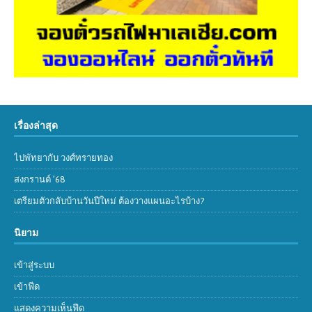
เรื่องล่าสุด
ไปพัทยากับ วงศ์ทรายทอง
สงกรานต์ ’68
เตรียมตัวกลับบ้านวันปีใหม่ ต้องวางแผนอะไรบ้าง?
นิยาม
เข้าสู่ระบบ
เข้าฟีด
แสดงความเห็นฟีด