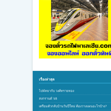
เรื่องล่าสุด
ไปพัทยากับ วงศ์ทรายทอง
สงกรานต์ ’68
เตรียมตัวกลับบ้านวันปีใหม่ ต้องวางแผนอะไรบ้าง?