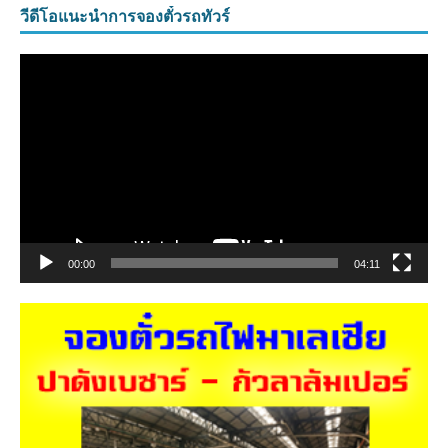
วีดีโอแนะนำการจองตั๋วรถทัวร์
ตัว
เล่น
ไฟล์
วิดีโอ
00:00
04:11