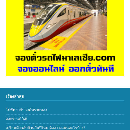
เรื่องล่าสุด
ไปพัทยากับ วงศ์ทรายทอง
สงกรานต์ ’68
เตรียมตัวกลับบ้านวันปีใหม่ ต้องวางแผนอะไรบ้าง?