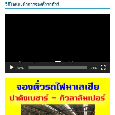
วีดีโอแนะนำการจองตั๋วรถทัวร์
ตัว
เล่น
ไฟล์
วิดีโอ
00:00
04:11