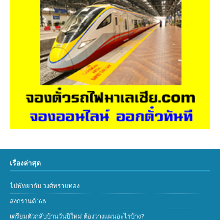
เรื่องล่าสุด
ไปพัทยากับ วงศ์ทรายทอง
สงกรานต์ ’68
เตรียมตัวกลับบ้านวันปีใหม่ ต้องวางแผนอะไรบ้าง?