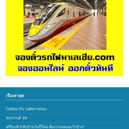
เรื่องล่าสุด
ไปพัทยากับ วงศ์ทรายทอง
สงกรานต์ ’68
เตรียมตัวกลับบ้านวันปีใหม่ ต้องวางแผนอะไรบ้าง?