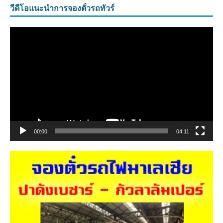
วีดีโอแนะนำการจองตั๋วรถทัวร์
ตัว
เล่น
ไฟล์
วิดีโอ
00:00
04:11