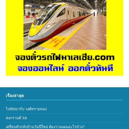
เรื่องล่าสุด
ไปพัทยากับ วงศ์ทรายทอง
สงกรานต์ ’68
เตรียมตัวกลับบ้านวันปีใหม่ ต้องวางแผนอะไรบ้าง?