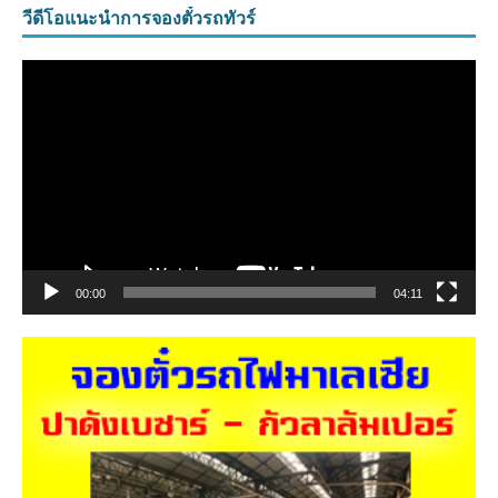
วีดีโอแนะนำการจองตั๋วรถทัวร์
ตัว
เล่น
ไฟล์
วิดีโอ
00:00
04:11