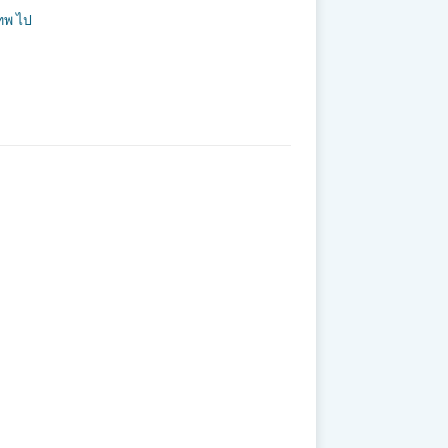
ทพ ไป