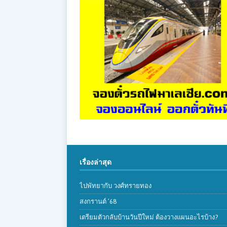
เรื่องล่าสุด
ไปพัทยากับ วงศ์ทรายทอง
สงกรานต์ ’68
เตรียมตัวกลับบ้านวันปีใหม่ ต้องวางแผนอะไรบ้าง?