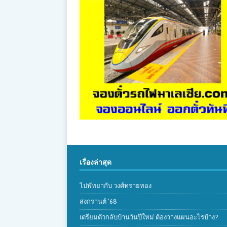
เรื่องล่าสุด
ไปพัทยากับ วงศ์ทรายทอง
สงกรานต์ ’68
เตรียมตัวกลับบ้านวันปีใหม่ ต้องวางแผนอะไรบ้าง?