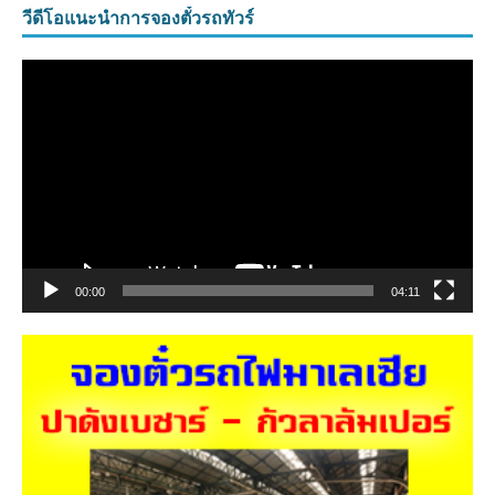
วีดีโอแนะนำการจองตั๋วรถทัวร์
ตัว
เล่น
ไฟล์
วิดีโอ
00:00
04:11