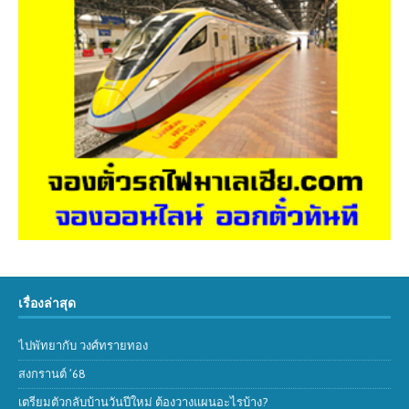
เรื่องล่าสุด
ไปพัทยากับ วงศ์ทรายทอง
สงกรานต์ ’68
เตรียมตัวกลับบ้านวันปีใหม่ ต้องวางแผนอะไรบ้าง?