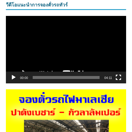
วีดีโอแนะนำการจองตั๋วรถทัวร์
ตัว
เล่น
ไฟล์
วิดีโอ
00:00
04:11