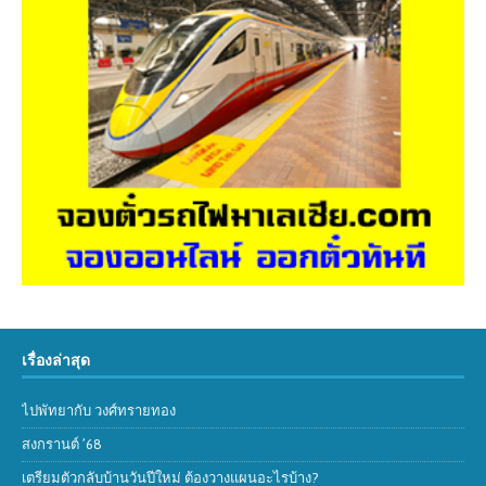
เรื่องล่าสุด
ไปพัทยากับ วงศ์ทรายทอง
สงกรานต์ ’68
เตรียมตัวกลับบ้านวันปีใหม่ ต้องวางแผนอะไรบ้าง?