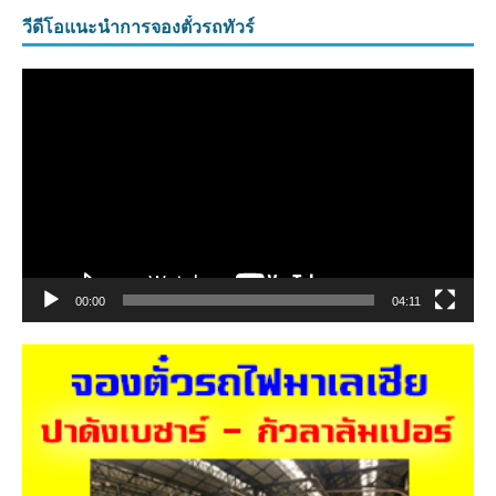
วีดีโอแนะนำการจองตั๋วรถทัวร์
ตัว
เล่น
ไฟล์
วิดีโอ
00:00
04:11