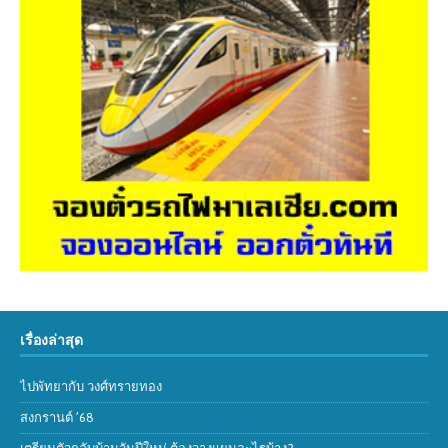
เรื่องล่าสุด
ไปพัทยากับ วงศ์ทรายทอง
สงกรานต์ ’68