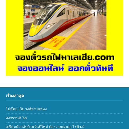
เรื่องล่าสุด
ไปพัทยากับ วงศ์ทรายทอง
สงกรานต์ ’68
เตรียมตัวกลับบ้านวันปีใหม่ ต้องวางแผนอะไรบ้าง?