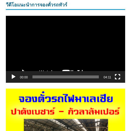
วีดีโอแนะนำการจองตั๋วรถทัวร์
ตัว
เล่น
ไฟล์
วิดีโอ
00:00
04:11