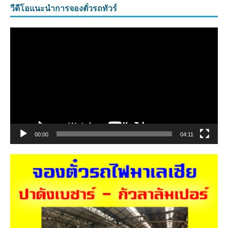
วีดีโอแนะนำการจองตั๋วรถทัวร์
ตัว
เล่น
ไฟล์
วิดีโอ
00:00
04:11