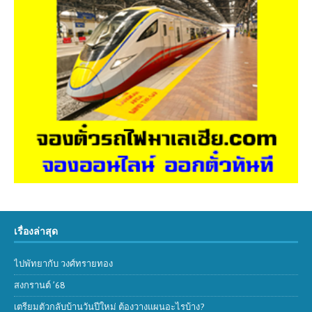
เรื่องล่าสุด
ไปพัทยากับ วงศ์ทรายทอง
สงกรานต์ ’68
เตรียมตัวกลับบ้านวันปีใหม่ ต้องวางแผนอะไรบ้าง?