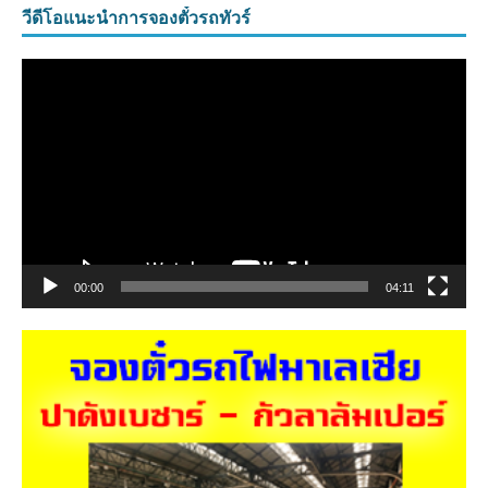
วีดีโอแนะนำการจองตั๋วรถทัวร์
ตัว
เล่น
ไฟล์
วิดีโอ
00:00
04:11