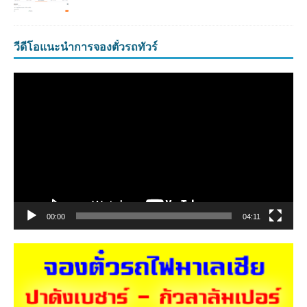
วีดีโอแนะนำการจองตั๋วรถทัวร์
ตัว
เล่น
ไฟล์
วิดีโอ
00:00
04:11