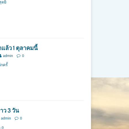
ุดยิ
แล้ว 1 ตุลาคมนี้
admin
0
กครั้
ยาว 3 วัน
admin
0
ๆ ถ