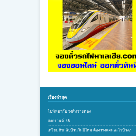
เรื่องล่าสุด
ไปพัทยากับ วงศ์ทรายทอง
สงกรานต์ ’68
เตรียมตัวกลับบ้านวันปีใหม่ ต้องวางแผนอะไรบ้าง?