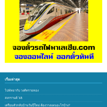
เรื่องล่าสุด
ไปพัทยากับ วงศ์ทรายทอง
สงกรานต์ ’68
เตรียมตัวกลับบ้านวันปีใหม่ ต้องวางแผนอะไรบ้าง?