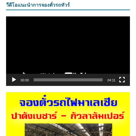
วีดีโอแนะนำการจองตั๋วรถทัวร์
ตัว
เล่น
ไฟล์
วิดีโอ
00:00
04:11