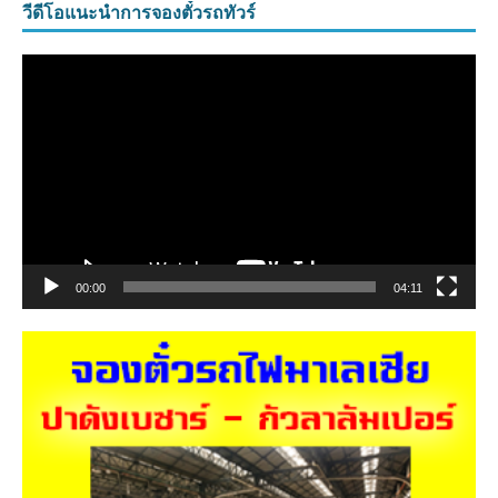
วีดีโอแนะนำการจองตั๋วรถทัวร์
ตัว
เล่น
ไฟล์
วิดีโอ
00:00
04:11