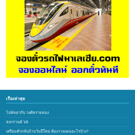
เรื่องล่าสุด
ไปพัทยากับ วงศ์ทรายทอง
สงกรานต์ ’68
เตรียมตัวกลับบ้านวันปีใหม่ ต้องวางแผนอะไรบ้าง?