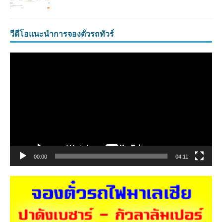
วีดีโอแนะนำการจองตั๋วรถทัวร์
ตัว
เล่น
ไฟล์
วิดีโอ
00:00
04:11