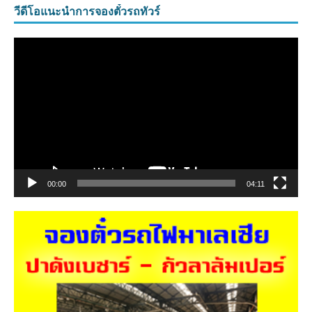
วีดีโอแนะนำการจองตั๋วรถทัวร์
ตัว
เล่น
ไฟล์
วิดีโอ
00:00
04:11