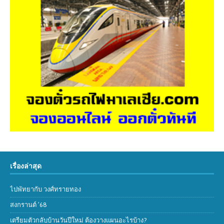
เรื่องล่าสุด
ไปพัทยากับ วงศ์ทรายทอง
สงกรานต์ ’68
เตรียมตัวกลับบ้านวันปีใหม่ ต้องวางแผนอะไรบ้าง?