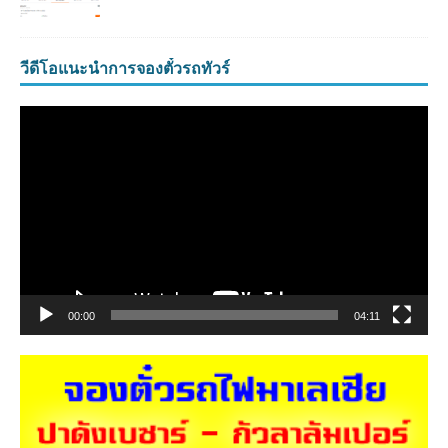
วีดีโอแนะนำการจองตั๋วรถทัวร์
ตัว
เล่น
ไฟล์
วิดีโอ
00:00
04:11