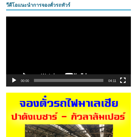
วีดีโอแนะนำการจองตั๋วรถทัวร์
ตัว
เล่น
ไฟล์
วิดีโอ
00:00
04:11