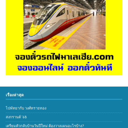
เรื่องล่าสุด
ไปพัทยากับ วงศ์ทรายทอง
สงกรานต์ ’68
เตรียมตัวกลับบ้านวันปีใหม่ ต้องวางแผนอะไรบ้าง?