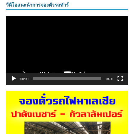
วีดีโอแนะนำการจองตั๋วรถทัวร์
ตัว
เล่น
ไฟล์
วิดีโอ
00:00
04:11