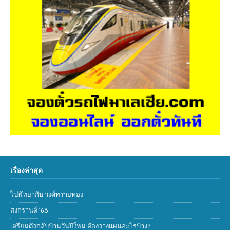
เรื่องล่าสุด
ไปพัทยากับ วงศ์ทรายทอง
สงกรานต์ ’68
เตรียมตัวกลับบ้านวันปีใหม่ ต้องวางแผนอะไรบ้าง?