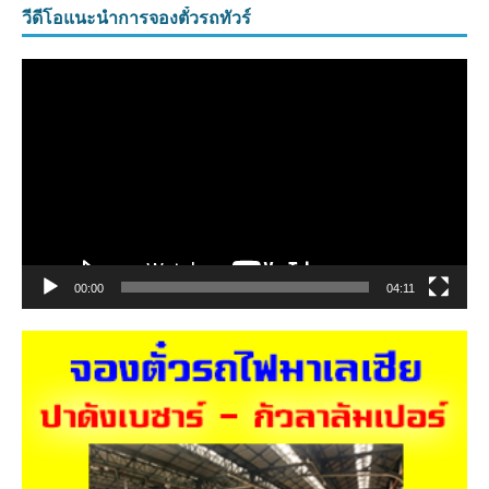
วีดีโอแนะนำการจองตั๋วรถทัวร์
ตัว
เล่น
ไฟล์
วิดีโอ
00:00
04:11