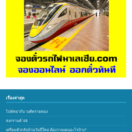
เรื่องล่าสุด
ไปพัทยากับ วงศ์ทรายทอง
สงกรานต์ ’68
เตรียมตัวกลับบ้านวันปีใหม่ ต้องวางแผนอะไรบ้าง?