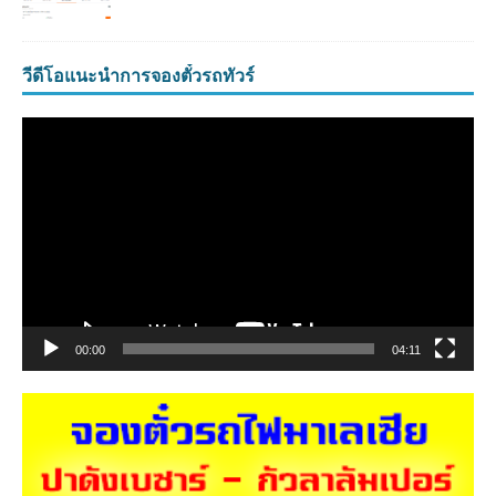
วีดีโอแนะนำการจองตั๋วรถทัวร์
ตัว
เล่น
ไฟล์
วิดีโอ
00:00
04:11