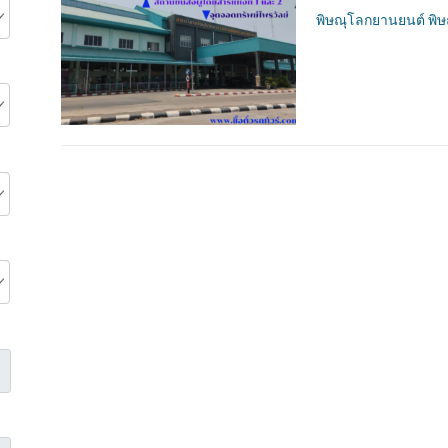
พิษณุโลกยานยนต์ พิ