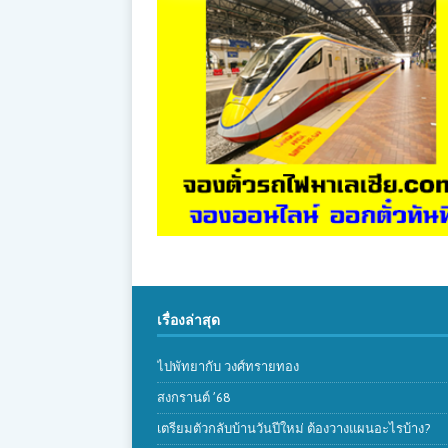
เรื่องล่าสุด
ไปพัทยากับ วงศ์ทรายทอง
สงกรานต์ ’68
เตรียมตัวกลับบ้านวันปีใหม่ ต้องวางแผนอะไรบ้าง?