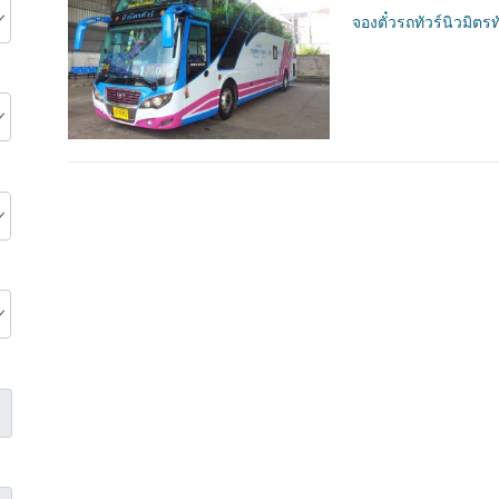
จองตั๋วรถทัวร์นิวมิตรท