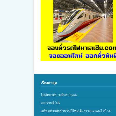
เรื่องล่าสุด
ไปพัทยากับ วงศ์ทรายทอง
สงกรานต์ ’68
เตรียมตัวกลับบ้านวันปีใหม่ ต้องวางแผนอะไรบ้าง?