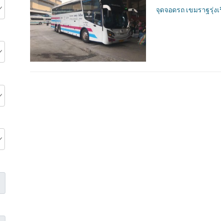
จุดจอดรถ เขมราฐรุ่งเ