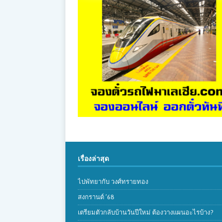
เรื่องล่าสุด
ไปพัทยากับ วงศ์ทรายทอง
สงกรานต์ ’68
เตรียมตัวกลับบ้านวันปีใหม่ ต้องวางแผนอะไรบ้าง?