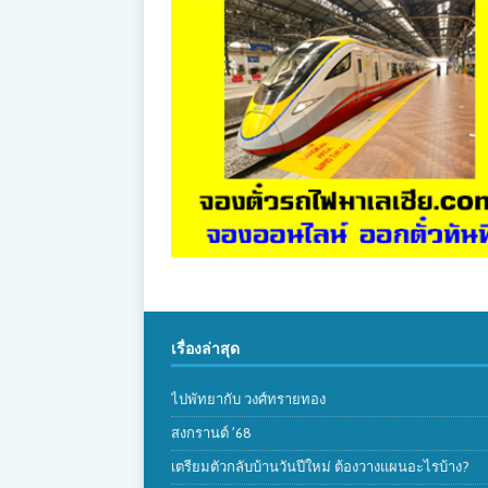
เรื่องล่าสุด
ไปพัทยากับ วงศ์ทรายทอง
สงกรานต์ ’68
เตรียมตัวกลับบ้านวันปีใหม่ ต้องวางแผนอะไรบ้าง?