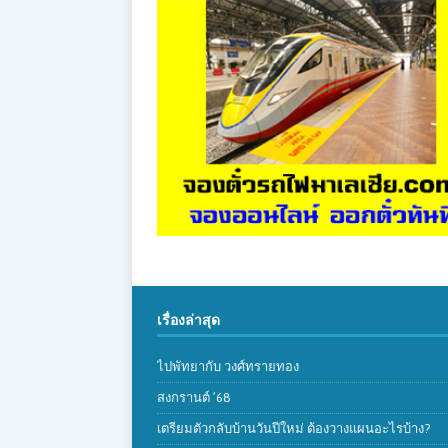
เรื่องล่าสุด
ไปพัทยากับ วงศ์ทรายทอง
สงกรานต์ ’68
เตรียมตัวกลับบ้านวันปีใหม่ ต้องวางแผนอะไรบ้าง?