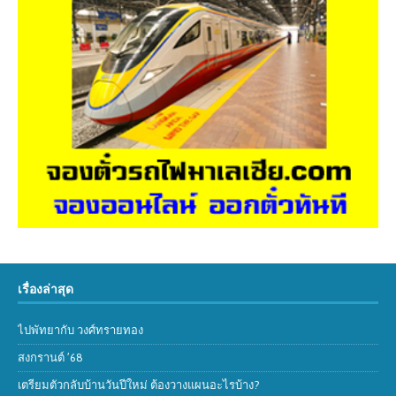
เรื่องล่าสุด
ไปพัทยากับ วงศ์ทรายทอง
สงกรานต์ ’68
เตรียมตัวกลับบ้านวันปีใหม่ ต้องวางแผนอะไรบ้าง?