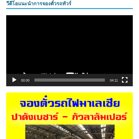
วีดีโอแนะนำการจองตั๋วรถทัวร์
ตัว
เล่น
ไฟล์
วิดีโอ
00:00
04:11