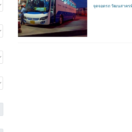
จุดจอดรถ วัฒนสาครทั