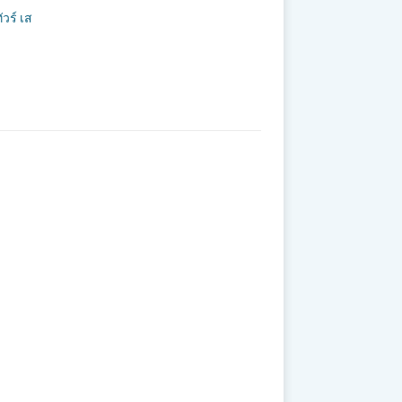
วร์ เส